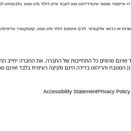
 דו אייסמוד טמפור אינסידידונט אוט לאבור אייט דולור סיט אמט. נולבסטיוט ל
ות או בדואר אלקטרוני. לורם איפסום דולור סיט אמט, קונסקטורר אדיפיסינג
 ואינם מהווים כל התחייבות של החברה. את החברה יחייב ה
ון המטבח והריהוט בדירה הינם סקיצה רעיונית בלבד ואינם מ
Accessibility Statement
Privacy Policy